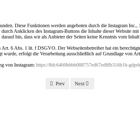
ebunden. Diese Funktionen werden angeboten durch die Instagram Inc.
durch Anklicken des Instagram-Buttons die Inhalte dieser Website mit
arauf hin, dass wir als Anbieter der Seiten keine Kenntnis vom Inhal
rt. 6 Abs. 1 lit. f DSGVO. Der Webseitenbetreiber hat ein berechtigte
 wurde, erfolgt die Verarbeitung ausschließlich auf Grundlage von Art.
ung von Instagram:
https://8dc6460bbbb088757ed67ed8fb316b1b-gdprloc
Prev
Next