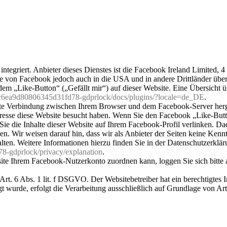
ntegriert. Anbieter dieses Dienstes ist die Facebook Ireland Limited, 
e von Facebook jedoch auch in die USA und in andere Drittländer über
 „Like-Button“ („Gefällt mir“) auf dieser Website. Eine Übersicht ü
4c6ea9d80806345d31fd78-gdprlock/docs/plugins/?locale=de_DE
.
kte Verbindung zwischen Ihrem Browser und dem Facebook-Server herge
Adresse diese Website besucht haben. Wenn Sie den Facebook „Like-But
ie die Inhalte dieser Website auf Ihrem Facebook-Profil verlinken. D
 Wir weisen darauf hin, dass wir als Anbieter der Seiten keine Kennt
ten. Weitere Informationen hierzu finden Sie in der Datenschutzerklä
8-gdprlock/privacy/explanation
.
te Ihrem Facebook-Nutzerkonto zuordnen kann, loggen Sie sich bitte 
. 6 Abs. 1 lit. f DSGVO. Der Websitebetreiber hat ein berechtigtes In
 wurde, erfolgt die Verarbeitung ausschließlich auf Grundlage von Art.